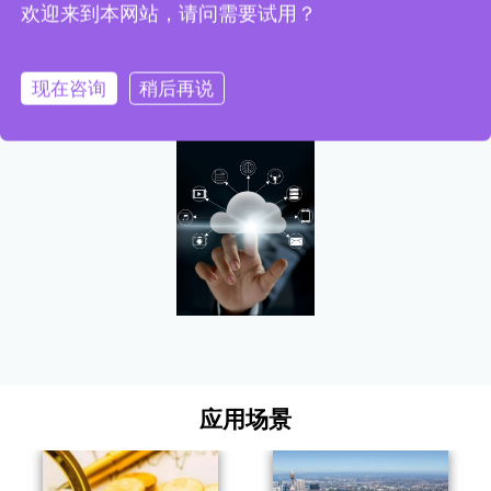
欢迎来到本网站，请问需要试用？
支持云端独立部署、本地部署，灵活操作，直接服务终端
客户；项目周期短，快速定制上线，产品稳定运行；采用主
流语言开发，先进语义识别，支持高并发，软硬件可无缝衔
接；更高效、安全进行外呼服务保障客户信息安全；更智
现在咨询
稍后再说
能更安全进行语义识别，效果更专业
应用场景